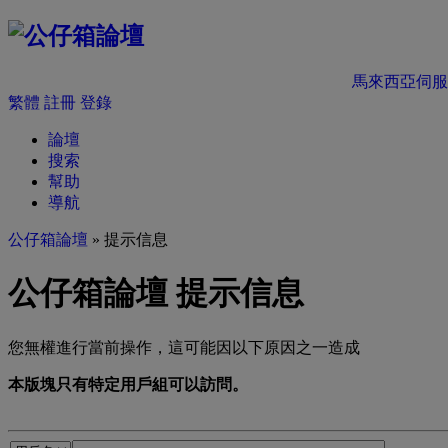
馬來西亞伺服
繁體
註冊
登錄
論壇
搜索
幫助
導航
公仔箱論壇
» 提示信息
公仔箱論壇 提示信息
您無權進行當前操作，這可能因以下原因之一造成
本版塊只有特定用戶組可以訪問。