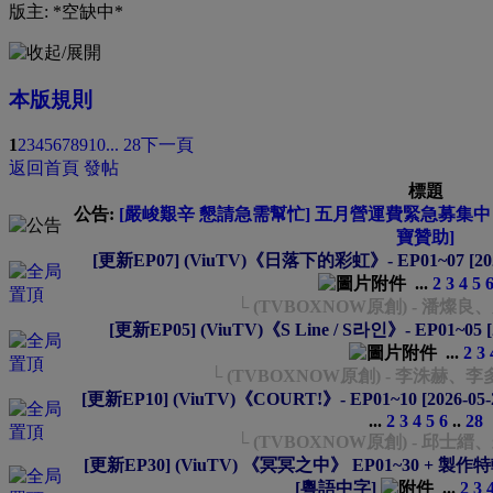
版主: *空缺中*
本版規則
1
2
3
4
5
6
7
8
9
10
... 28
下一頁
返回首頁
發帖
標題
公告:
[嚴峻艱辛 懇請急需幫忙] 五月營運費緊急募集中 --
寶贊助]
[更新EP07] (ViuTV)《日落下的彩虹》- EP01~07 [20
...
2
3
4
5
└ (TVBOXNOW原創) - 潘燦
[更新EP05] (ViuTV)《S Line / S라인》- EP01~05 
...
2
3
└ (TVBOXNOW原創) - 李洙赫、
[更新EP10] (ViuTV)《COURT!》- EP01~10 [2026-0
...
2
3
4
5
6
..
28
└ (TVBOXNOW原創) - 邱士
[更新EP30] (ViuTV) 《冥冥之中》 EP01~30 + 製作特輯(
[粵語中字]
...
2
3