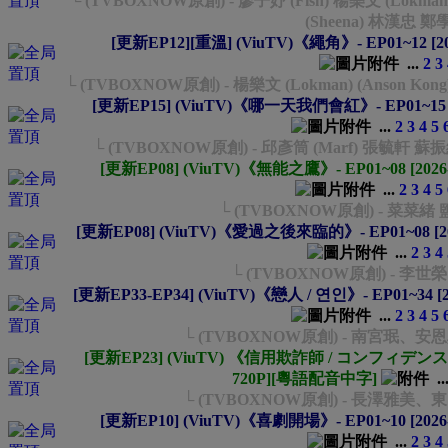
└ (TVBOXNOW原創) - 廖子妤 (Fish) 楊樂文 (Lokm
(Sheena) 林漢忠 鄭
[更新EP12][重溫] (ViuTV)《繩角》- EP01~12 [20
...
2
3
└ (TVBOXNOW原創) - 楊樂文 (Lokman) (Anson Kong
[更新EP15] (ViuTV)《哪一天我們會紅》- EP01~15 [2
...
2
3
4
5
└ (TVBOXNOW原創) - 邱彥筒 (Marf) 張毓軒 蘇
[更新EP08] (ViuTV)《無能之鷹》- EP01~08 [2026
...
2
3
4
5
└ (TVBOXNOW原創) - 菜菜
[更新EP08] (ViuTV)《愛過之後來臨的》- EP01~08 [20
...
2
3
4
└ (TVBOXNOW原創) - 李
[更新EP33-EP34] (ViuTV)《戀人 / 연인》- EP01~34 [
...
2
3
4
5
└ (TVBOXNOW原創) - 南宮珉
[更新EP23] (ViuTV) 《信用欺詐師 / コンフィデンスマン》-
720P][粵語配音中字]
..
└ (TVBOXNOW原創) - 長澤雅
[更新EP10] (ViuTV)《喜劇開場》- EP01~10 [2026
...
2
3
4