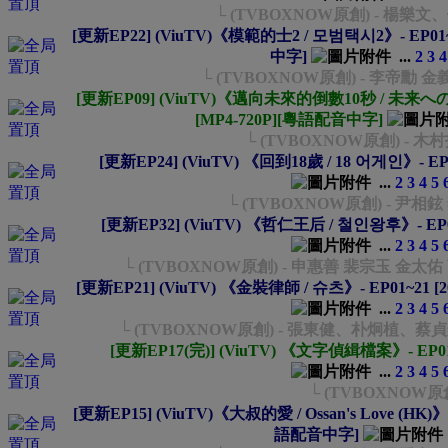
└ (TVBOXNOW原創) - 楊樂
[更新EP22] (ViuTV)《模範的士2 / 모범택시2》- EP01~22
中字]
...
2
3
4
└ (TVBOXNOW原創) - 李帝勳 
[更新EP09] (ViuTV)《邁向未來的倒數10秒 / 未来への10カ
[MP4-720P][粵語配音中字]
└ (TVBOXNOW原創) - 
[更新EP24] (ViuTV) 《回到18歲 / 18 어게인》- EP
...
2
3
4
5
└ (TVBOXNOW原創) - 尹相
[更新EP32] (ViuTV) 《哲仁王后 / 철인왕후》- EP0
...
2
3
4
5
└ (TVBOXNOW原創) - 申惠善 裴宗玉 金太
[更新EP21] (ViuTV) 《金裝律師 / 슈츠》- EP01~21 [2
...
2
3
4
5
└ (TVBOXNOW原創) - 張東健、朴炯植
[更新EP17(完)] (ViuTV) 《文字偵緝檔案》- EP01
...
2
3
4
5
└ (TVBOXNOW原
[更新EP15] (ViuTV)《大叔的愛 / Ossan's Love (HK)》- 
語配音中字]