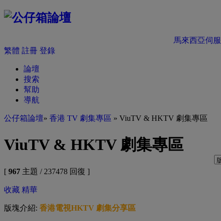
馬來西亞伺服
繁體
註冊
登錄
論壇
搜索
幫助
導航
公仔箱論壇
»
香港 TV 劇集專區
» ViuTV & HKTV 劇集專區
ViuTV & HKTV 劇集專區
[
967
主題 / 237478 回復 ]
收藏
精華
版塊介紹:
香港電視HKTV 劇集分享區