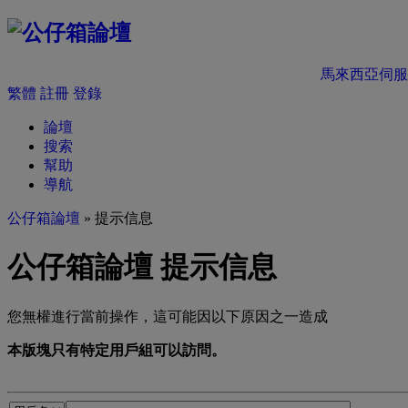
馬來西亞伺服
繁體
註冊
登錄
論壇
搜索
幫助
導航
公仔箱論壇
» 提示信息
公仔箱論壇 提示信息
您無權進行當前操作，這可能因以下原因之一造成
本版塊只有特定用戶組可以訪問。