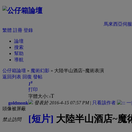
馬來西亞伺服
繁體
註冊
登錄
論壇
搜索
幫助
導航
公仔箱論壇
»
魔術幻影
» 大陸半山酒店~魔術表演
返回列表
回復
發帖
#
1
打印
T
字體大小:
t
發表於 2016-4-15 07:57 PM
|
只看該作者
goldmonk
頭像被屏蔽
[短片]
大陸半山酒店~魔
禁止訪問