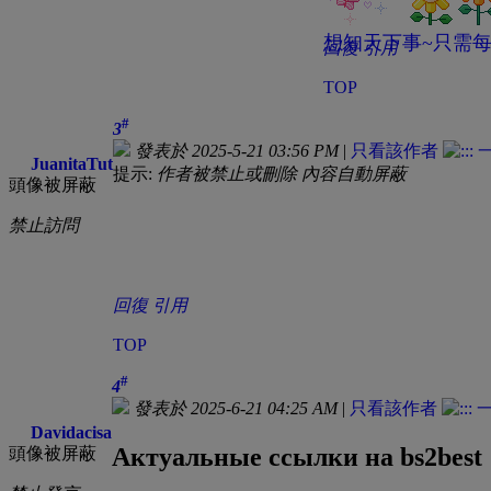
想知天下事~只需每
回復
引用
TOP
#
3
發表於 2025-5-21 03:56 PM
|
只看該作者
JuanitaTut
提示:
作者被禁止或刪除 內容自動屏蔽
頭像被屏蔽
禁止訪問
回復
引用
TOP
#
4
發表於 2025-6-21 04:25 AM
|
只看該作者
Davidacisa
Актуальные ссылки на bs2best
頭像被屏蔽