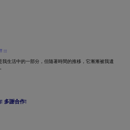
經是我生活中的一部分，但隨著時間的推移，它漸漸被我遺
。
! 多謝合作!