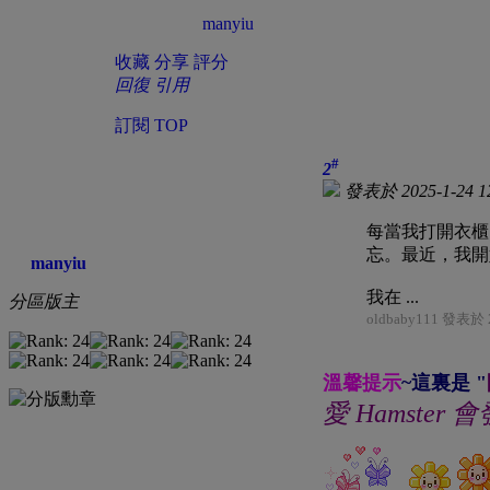
manyiu
收藏
分享
評分
回復
引用
訂閱
TOP
#
2
發表於 2025-1-24 1
每當我打開衣櫃
忘。最近，我開
manyiu
我在 ...
分區版主
oldbaby111 發表於 2
溫馨提示
~這裏是 "
愛 Hamster 