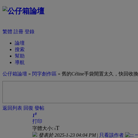
繁體
註冊
登錄
論壇
搜索
幫助
導航
公仔箱論壇
»
閃字創作區
» 舊的Céline手袋閒置太久，快回收
返回列表
回復
發帖
#
1
打印
T
字體大小:
t
發表於 2025-1-23 04:04 PM
|
只看該作者