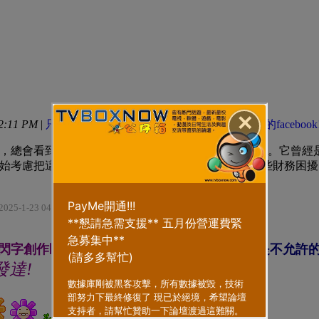
✕
2:11 PM
|
只看該作者
，總會看到那個靜靜待著的Céline手袋，心裡有些不安。它曾
始考慮把這個閒置的手袋回收換現金，幫助我解決一些財務困擾
025-1-23 04:04 PM
閃字創作區
", 你的內容不符合, 還有連結, 版規是不允許的
會發達!