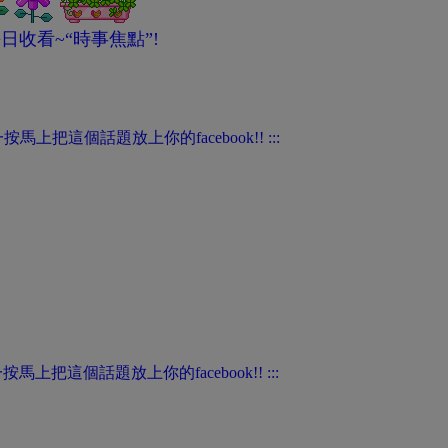
日收看~“時事焦點”!