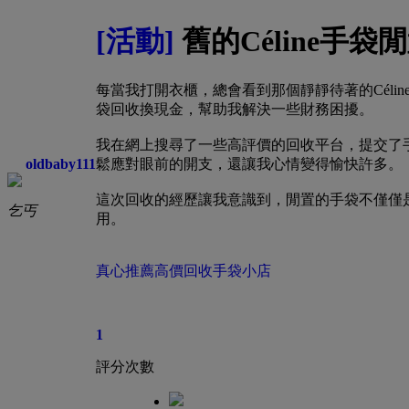
[活動]
舊的Céline手
每當我打開衣櫃，總會看到那個靜靜待著的Cél
袋回收換現金，幫助我解決一些財務困擾。
我在網上搜尋了一些高評價的回收平台，提交了
oldbaby111
鬆應對眼前的開支，還讓我心情變得愉快許多。
這次回收的經歷讓我意識到，閒置的手袋不僅僅
乞丐
用。
真心推薦高價回收手袋小店
1
評分次數