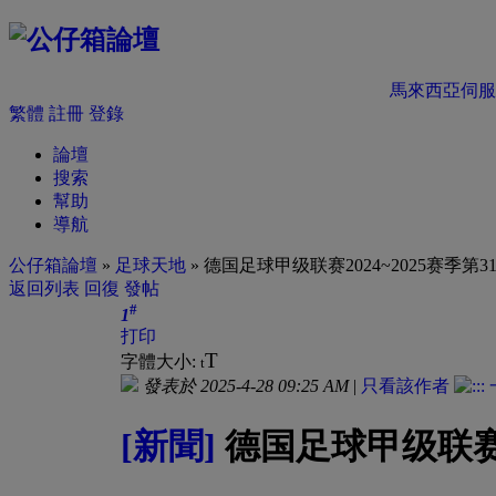
馬來西亞伺服
繁體
註冊
登錄
論壇
搜索
幫助
導航
公仔箱論壇
»
足球天地
» 德国足球甲级联赛2024~2025赛季第3
返回列表
回復
發帖
#
1
打印
T
字體大小:
t
發表於 2025-4-28 09:25 AM
|
只看該作者
[新聞]
德国足球甲级联赛20