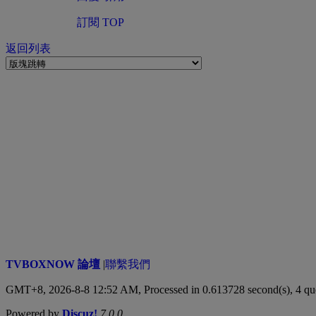
訂閱
TOP
返回列表
TVBOXNOW 論壇
|
聯繫我們
GMT+8, 2026-8-8 12:52 AM,
Processed in 0.613728 second(s), 4 qu
Powered by
Discuz!
7.0.0