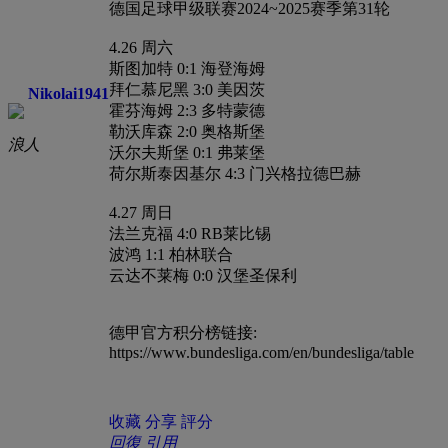
德国足球甲级联赛2024~2025赛季第31轮
4.26 周六
斯图加特 0:1 海登海姆
拜仁慕尼黑 3:0 美因茨
Nikolai1941
霍芬海姆 2:3 多特蒙德
勒沃库森 2:0 奥格斯堡
浪人
沃尔夫斯堡 0:1 弗莱堡
荷尔斯泰因基尔 4:3 门兴格拉德巴赫
4.27 周日
法兰克福 4:0 RB莱比锡
波鸿 1:1 柏林联合
云达不莱梅 0:0 汉堡圣保利
德甲官方积分榜链接:
https://www.bundesliga.com/en/bundesliga/table
收藏
分享
評分
回復
引用