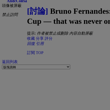
AndcColesa
頭像被屏蔽
[討論]
Bruno Fernandes: 
禁止訪問
Cup — that was never o
提示:
作者被禁止或刪除 內容自動屏蔽
收藏
分享
評分
回復
引用
訂閱
TOP
返回列表