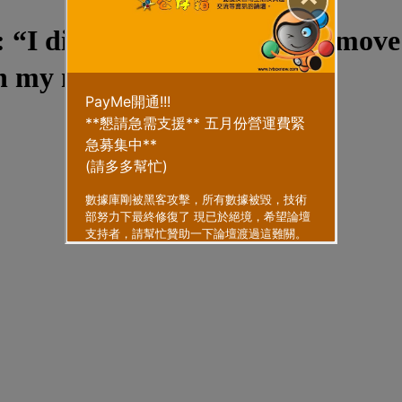
“I didn’t close the door to move
n my mind”.