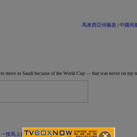
馬來西亞伺服器
|
中國伺服器 
r to move to Saudi because of the World Cup — that was never on my 
✕