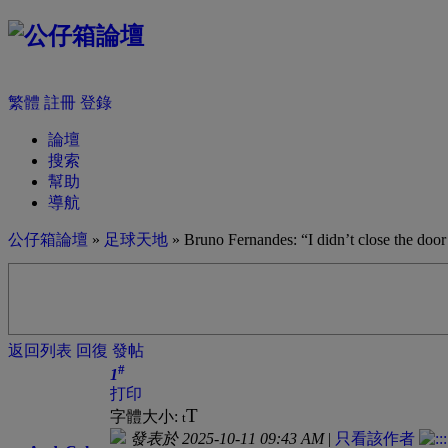
繁體
註冊
登錄
論壇
搜索
幫助
導航
公仔箱論壇
»
足球天地
» Bruno Fernandes: “I didn’t close the doo
返回列表
回復
發帖
#
1
打印
T
字體大小:
t
發表於 2025-10-11 09:43 AM
|
只看該作者