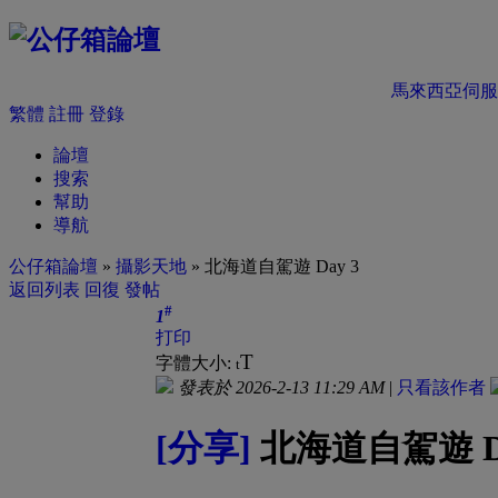
馬來西亞伺服
繁體
註冊
登錄
論壇
搜索
幫助
導航
公仔箱論壇
»
攝影天地
» 北海道自駕遊 Day 3
返回列表
回復
發帖
#
1
打印
T
字體大小:
t
發表於 2026-2-13 11:29 AM
|
只看該作者
[分享]
北海道自駕遊 Da