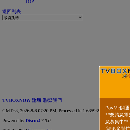
TOP
返回列表
TVBOXNOW 論壇
|
聯繫我們
GMT+8, 2026-8-6 07:20 PM,
Processed in 1.685938 second(s), 5 qu
Powered by
Discuz!
7.0.0