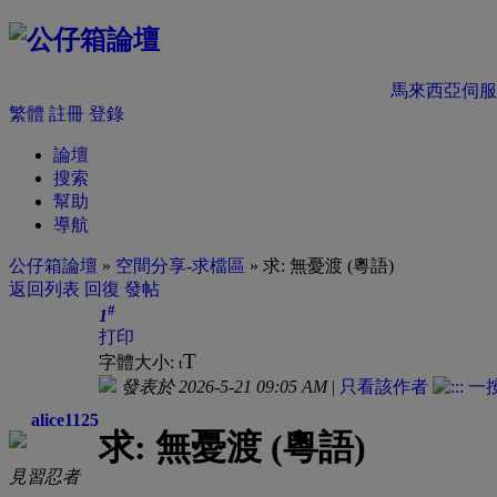
馬來西亞伺服
繁體
註冊
登錄
論壇
搜索
幫助
導航
公仔箱論壇
»
空間分享-求檔區
» 求: 無憂渡 (粵語)
返回列表
回復
發帖
#
1
打印
T
字體大小:
t
發表於 2026-5-21 09:05 AM
|
只看該作者
alice1125
求: 無憂渡 (粵語)
見習忍者