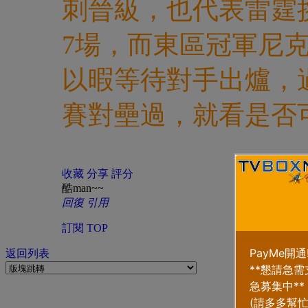
刺晉級，也代表雷霆
7場，而東區冠軍尼克
以暇等待對手出爐，
賽對壘過，就看是否
收藏
分享
評分
酷man~~
回復
引用
訂閱
TOP
返回列表