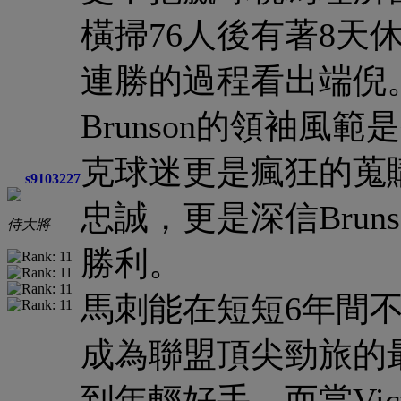
橫掃76人後有著8天
連勝的過程看出端倪
Brunson的領袖
克球迷更是瘋狂的蒐
s9103227
忠誠，更是深信Bru
侍大將
勝利。
馬刺能在短短6年間
成為聯盟頂尖勁旅的
到年輕好手，而當Vict