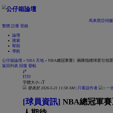
馬來西亞伺服
繁體
註冊
登錄
論壇
搜索
幫助
導航
公仔箱論壇
»
NBA 天地
» NBA總冠軍賽》兩隊指標球星引領
返回列表
回復
發帖
#
1
打印
T
字體大小:
t
發表於 2026-5-31 11:58 AM
|
只看該作者
[球員資訊]
NBA總冠軍
人期待