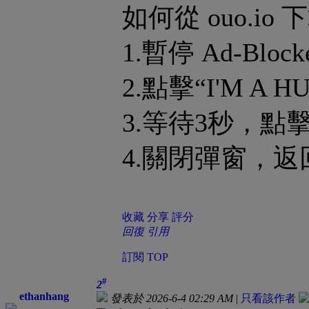
如何從 ouo.io
1.暫停 Ad-Block
2.點擊“I'M A H
3.等待3秒，點擊“G
4.關閉彈窗，返回 
收藏
分享
評分
回復
引用
訂閱
TOP
#
2
ethanhang
發表於 2026-6-4 02:29 AM
|
只看該作者