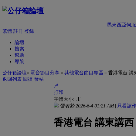
馬來西亞伺服
繁體
註冊
登錄
論壇
搜索
幫助
導航
公仔箱論壇
»
電台節目分享
»
其他電台節目專區
» 香港電台 講東
返回列表
回復
發帖
#
1
打印
T
字體大小:
t
發表於 2026-6-4 01:21 AM
|
只看該
香港電台 講東講西 20