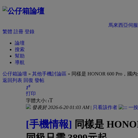
馬來西亞伺服
繁體
註冊
登錄
論壇
搜索
幫助
導航
公仔箱論壇
»
其他手機討論區
» 同樣是 HONOR 600 Pro
返回列表
回復
發帖
#
1
打印
T
字體大小:
t
發表於 2026-6-20 01:03 AM
|
只看該作者
[手機情報]
同樣是 HONO
同級只需 3899元起