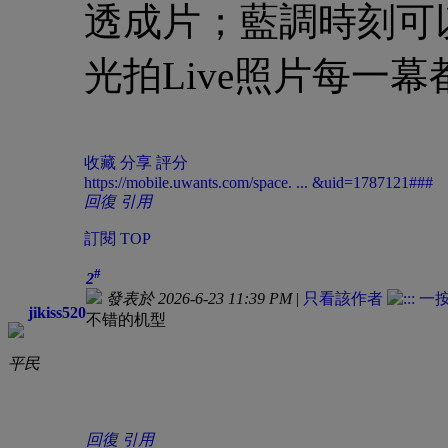
透成片；藍調時刻可以
光拍Live照片每一
收藏
分享
評分
https://mobile.uwants.com/space. ... &uid=1787121###
回復
引用
訂閱
TOP
#
2
發表於 2026-6-23 11:39 PM
|
只看該作者
jikiss520
不错的机型
平民
回復
引用