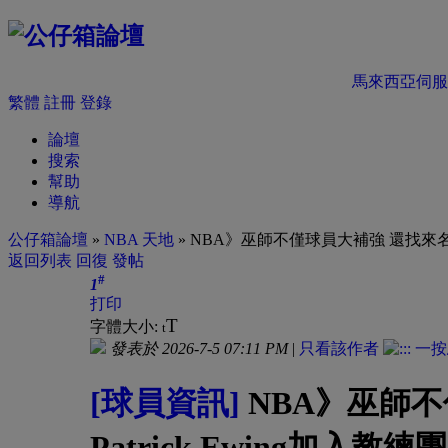
馬來西亞伺服
繁體
註冊
登錄
論壇
搜索
幫助
導航
公仔箱論壇
»
NBA 天地
» NBA》巫師不僅球員大補強 還找來名人堂
返回列表
回復
發帖
#
1
打印
T
字體大小:
t
發表於 2026-7-5 07:11 PM
|
只看該作者
[球員資訊]
NBA》巫師
Patrick Ewing加入教練團