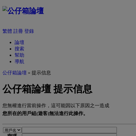
繁體
註冊
登錄
論壇
搜索
幫助
導航
公仔箱論壇
» 提示信息
公仔箱論壇 提示信息
您無權進行當前操作，這可能因以下原因之一造成
您所在的用戶組(遊客)無法進行此操作。