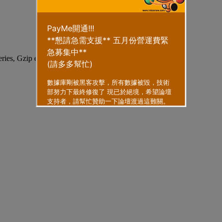
eries, Gzip enabled
.