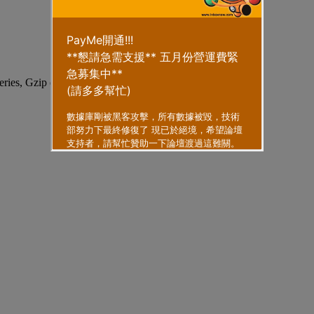
eries, Gzip enabled
.