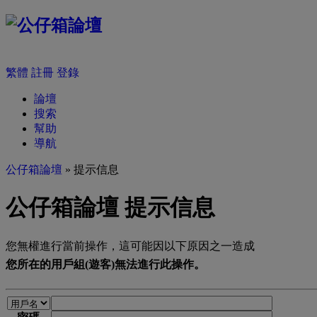
繁體
註冊
登錄
論壇
搜索
幫助
導航
公仔箱論壇
» 提示信息
公仔箱論壇 提示信息
您無權進行當前操作，這可能因以下原因之一造成
您所在的用戶組(遊客)無法進行此操作。