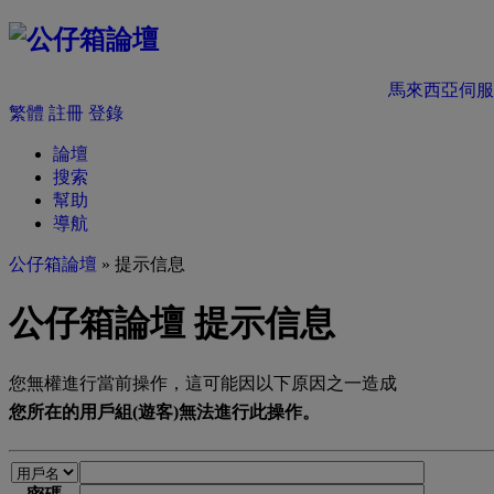
馬來西亞伺服
繁體
註冊
登錄
論壇
搜索
幫助
導航
公仔箱論壇
» 提示信息
公仔箱論壇 提示信息
您無權進行當前操作，這可能因以下原因之一造成
您所在的用戶組(遊客)無法進行此操作。