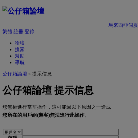
馬來西亞伺服
繁體
註冊
登錄
論壇
搜索
幫助
導航
公仔箱論壇
» 提示信息
公仔箱論壇 提示信息
您無權進行當前操作，這可能因以下原因之一造成
您所在的用戶組(遊客)無法進行此操作。