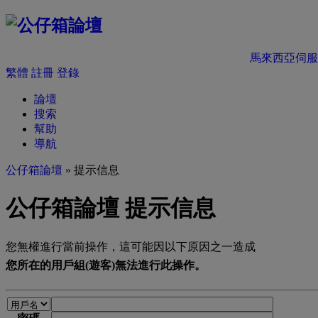
馬來西亞伺服
繁體
註冊
登錄
論壇
搜索
幫助
導航
公仔箱論壇
» 提示信息
公仔箱論壇 提示信息
您無權進行當前操作，這可能因以下原因之一造成
您所在的用戶組(遊客)無法進行此操作。