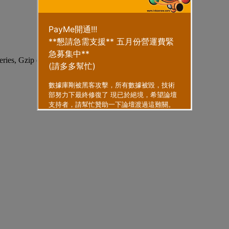
eries, Gzip enabled
.