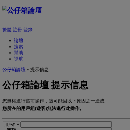
繁體
註冊
登錄
論壇
搜索
幫助
導航
公仔箱論壇
» 提示信息
公仔箱論壇 提示信息
您無權進行當前操作，這可能因以下原因之一造成
您所在的用戶組(遊客)無法進行此操作。