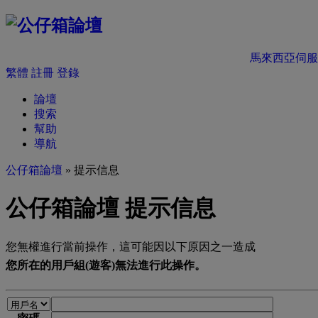
馬來西亞伺服
繁體
註冊
登錄
論壇
搜索
幫助
導航
公仔箱論壇
» 提示信息
公仔箱論壇 提示信息
您無權進行當前操作，這可能因以下原因之一造成
您所在的用戶組(遊客)無法進行此操作。