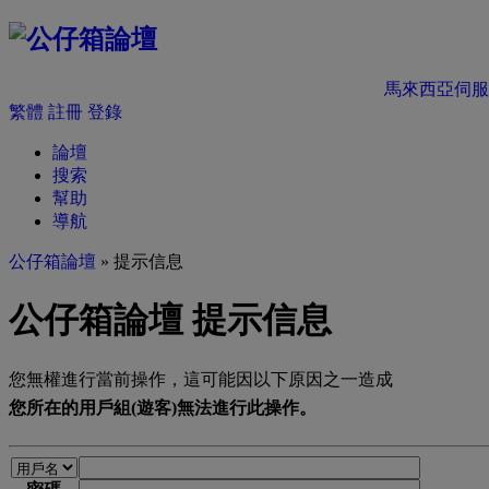
馬來西亞伺服
繁體
註冊
登錄
論壇
搜索
幫助
導航
公仔箱論壇
» 提示信息
公仔箱論壇 提示信息
您無權進行當前操作，這可能因以下原因之一造成
您所在的用戶組(遊客)無法進行此操作。