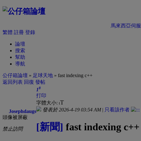
馬來西亞伺服
繁體
註冊
登錄
論壇
搜索
幫助
導航
公仔箱論壇
»
足球天地
» fast indexing c++
返回列表
回復
發帖
#
1
打印
T
字體大小:
t
發表於 2026-4-19 03:54 AM
|
只看該作者
Josephdaugs
頭像被屏蔽
[新聞]
fast indexing c++
禁止訪問