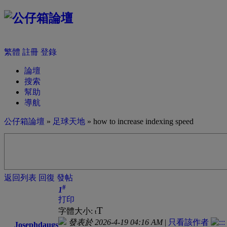
繁體
註冊
登錄
論壇
搜索
幫助
導航
公仔箱論壇
»
足球天地
» how to increase indexing speed
返回列表
回復
發帖
#
1
打印
T
字體大小:
t
發表於 2026-4-19 04:16 AM
|
只看該作者
Josephdaugs