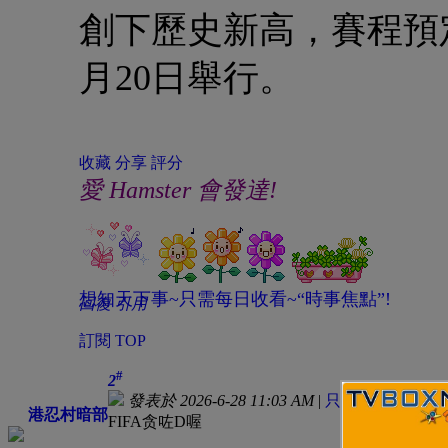
創下歷史新高，賽程預定
月20日舉行。
收藏
分享
評分
愛 Hamster 會發達!
想知天下事~只需每日收看~“時事焦點”!
回復
引用
訂閱
TOP
#
2
發表於 2026-6-28 11:03 AM
|
只看該作者
港忍村暗部
FIFA贪咗D喔