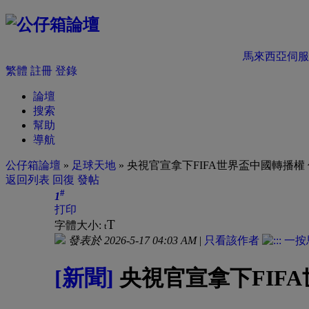
馬來西亞伺服
繁體
註冊
登錄
論壇
搜索
幫助
導航
公仔箱論壇
»
足球天地
» 央視官宣拿下FIFA世界盃中國轉播權 
返回列表
回復
發帖
#
1
打印
T
字體大小:
t
發表於 2026-5-17 04:03 AM
|
只看該作者
[新聞]
央視官宣拿下FIFA