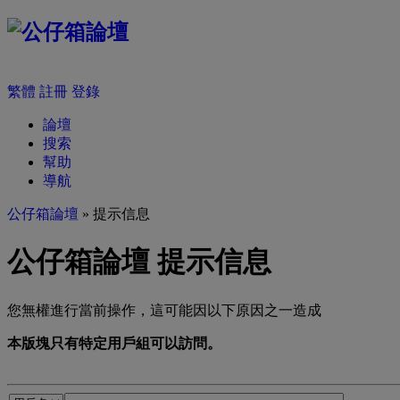
繁體
註冊
登錄
論壇
搜索
幫助
導航
公仔箱論壇
» 提示信息
公仔箱論壇 提示信息
您無權進行當前操作，這可能因以下原因之一造成
本版塊只有特定用戶組可以訪問。