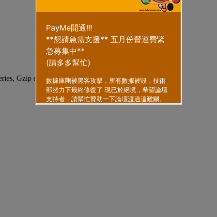
eries, Gzip enabled
.