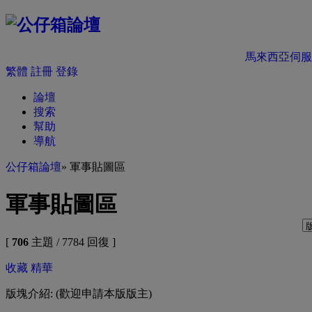
馬來西亞伺服
繁體
註冊
登錄
論壇
搜索
幫助
導航
公仔箱論壇
» 軍事貼圖區
軍事貼圖區
[
706
主題 / 7784 回復 ]
收藏
精華
版塊介紹: (歡迎申請本版版主)