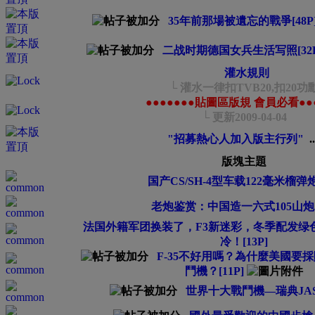
35年前那場被遺忘的戰爭[48P
二战时期德国女兵生活写照[32P
灌水規則
└ 灌水一律扣TVB20,扣20功
●●●●●●●貼圖區版規 會員必看●●●
└ 更新2009-04-04
"招募熱心人加入版主行列"
.
版塊主題
国产CS/SH-4型车载122毫米榴弹炮 
老炮鉴赏：中国造一六式105山炮 [
法国外籍军团换装了，F3新迷彩，冬季配发绿
冷！[13P]
F-35不好用嗎？為什麼美國要採購
鬥機？[11P]
世界十大戰鬥機—瑞典JAS-3