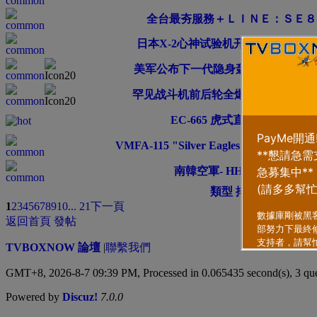
全台最夯服務＋ＬＩＮＥ：ＳＥ８
日本X-2心神试验机开始滑行测试
美军公布下一代隐身轰炸机“B-21”
罕见战斗机前后轮全爆胎 样子可怜
EC-665 虎式直升機
VMFA-115 "Silver Eagles" 中隊 F/A-18A
南韓空軍- HH-60P
類型
排序方式
1
2
3
4
5
6
7
8
9
10
... 21
下一頁
返回首頁
發帖
TVBOXNOW 論壇
|
聯繫我們
GMT+8, 2026-8-7 09:39 PM,
Processed in 0.065435 second(s), 3 qu
Powered by
Discuz!
7.0.0