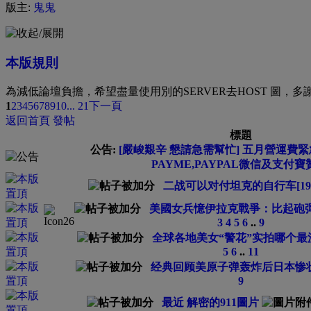
版主:
鬼鬼
本版規則
為減低論壇負擔，希望盡量使用別的SERVER去HOST 圖，多
1
2
3
4
5
6
7
8
9
10
... 21
下一頁
返回首頁
發帖
標題
公告:
[嚴峻艱辛 懇請急需幫忙] 五月營運費緊急
PAYME,PAYPAL微信及支付寶
二战可以对付坦克的自行车[19
美國女兵憶伊拉克戰爭：比起砲彈
3
4
5
6
..
9
全球各地美女“警花”实拍哪个最漂亮
5
6
..
11
经典回顾美原子弹轰炸后日本惨状[
9
最近 解密的911圖片