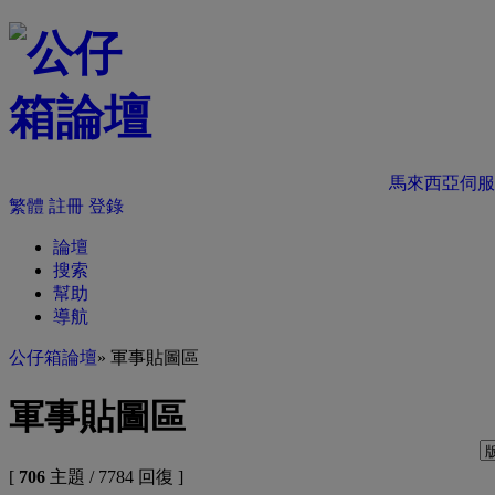
馬來西亞伺服
繁體
註冊
登錄
論壇
搜索
幫助
導航
公仔箱論壇
» 軍事貼圖區
軍事貼圖區
[
706
主題 / 7784 回復 ]