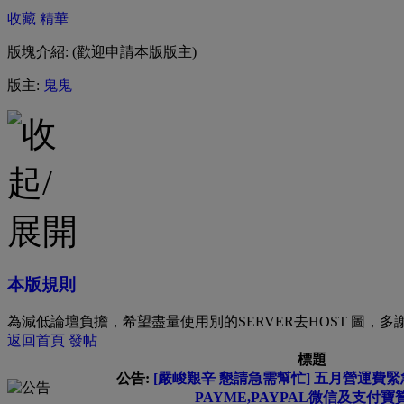
收藏
精華
版塊介紹: (歡迎申請本版版主)
版主:
鬼鬼
本版規則
為減低論壇負擔，希望盡量使用別的SERVER去HOST 圖，多
返回首頁
發帖
標題
公告:
[嚴峻艱辛 懇請急需幫忙] 五月營運費緊急
PAYME,PAYPAL微信及支付寶