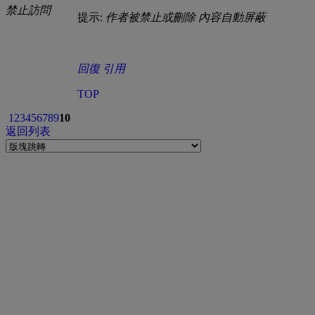
禁止訪問
提示:
作者被禁止或刪除 內容自動屏蔽
回復
引用
TOP
1
2
3
4
5
6
7
8
9
10
返回列表