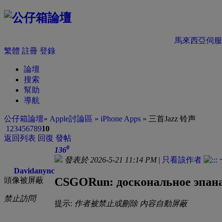
馬來西亞伺服
繁體
註冊
登錄
論壇
搜索
幫助
導航
公仔箱論壇
»
Apple討論區
»
iPhone Apps
» 三首Jazz 铃声
1
2
3
4
5
6
7
8
9
10
返回列表
回復
發帖
#
136
發表於 2026-5-21 11:14 PM
|
只看該作者
Davidanync
CSGORun: доскональное эпана
頭像被屏蔽
禁止訪問
提示:
作者被禁止或刪除 內容自動屏蔽