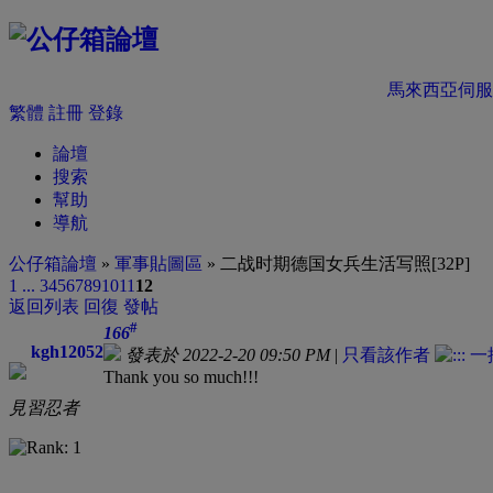
馬來西亞伺服
繁體
註冊
登錄
論壇
搜索
幫助
導航
公仔箱論壇
»
軍事貼圖區
» 二战时期德国女兵生活写照[32P]
1 ...
3
4
5
6
7
8
9
10
11
12
返回列表
回復
發帖
#
166
kgh12052
發表於 2022-2-20 09:50 PM
|
只看該作者
Thank you so much!!!
見習忍者