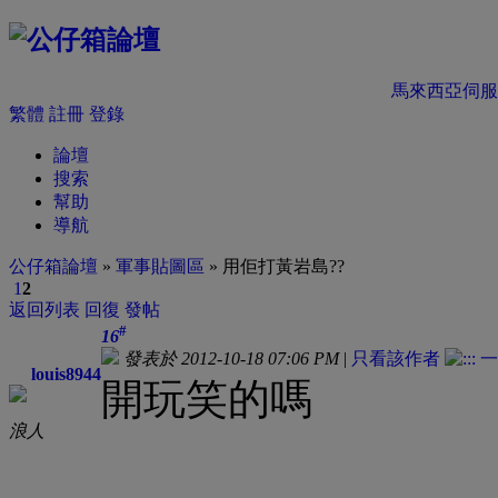
馬來西亞伺服
繁體
註冊
登錄
論壇
搜索
幫助
導航
公仔箱論壇
»
軍事貼圖區
» 用佢打黃岩島??
1
2
返回列表
回復
發帖
#
16
發表於 2012-10-18 07:06 PM
|
只看該作者
louis8944
開玩笑的嗎
浪人