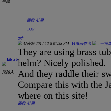
平民
回復
引用
TOP
#
23
發表於 2012-12-8 01:38 PM
|
只看該作者
They are using brass tu
kiktvb
helm? Nicely polished. 
And they raddle their sw
原始人
Compare this with the J
where on this site!
回復
引用