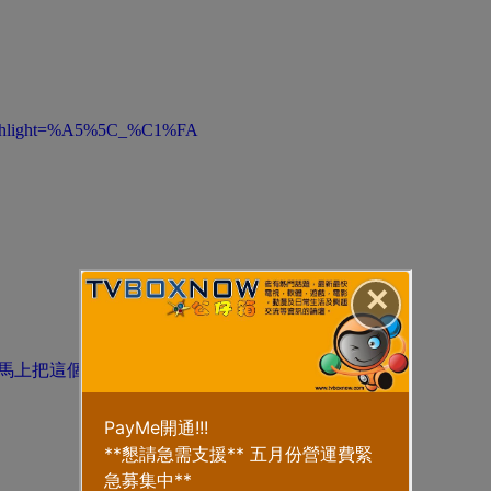
&highlight=%A5%5C_%C1%FA
✕