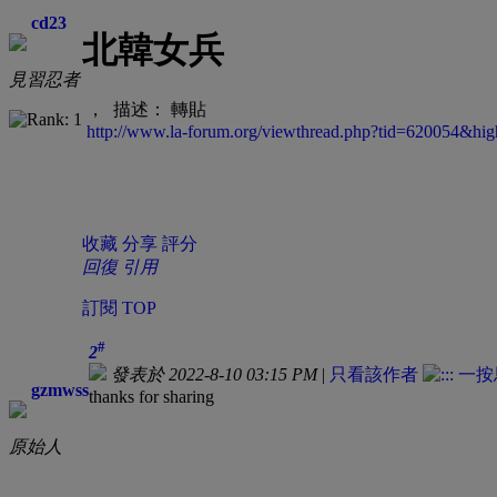
cd23
北韓女兵
見習忍者
， 描述： 轉貼
http://www.la-forum.org/viewthread.php?tid=620054
收藏
分享
評分
回復
引用
訂閱
TOP
#
2
發表於 2022-8-10 03:15 PM
|
只看該作者
gzmwss
thanks for sharing
原始人