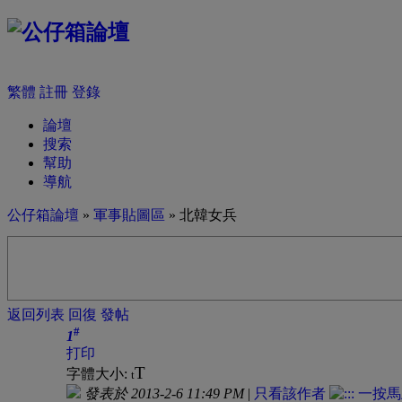
繁體
註冊
登錄
論壇
搜索
幫助
導航
公仔箱論壇
»
軍事貼圖區
» 北韓女兵
返回列表
回復
發帖
#
1
打印
T
字體大小:
t
發表於 2013-2-6 11:49 PM
|
只看該作者