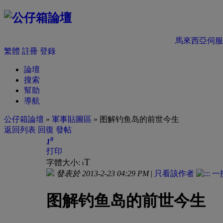
馬來西亞伺服
繁體
註冊
登錄
論壇
搜索
幫助
導航
公仔箱論壇
»
軍事貼圖區
» 图解钓鱼岛的前世今生
返回列表
回復
發帖
#
1
打印
T
字體大小:
t
發表於 2013-2-23 04:29 PM
|
只看該作者
图解钓鱼岛的前世今生