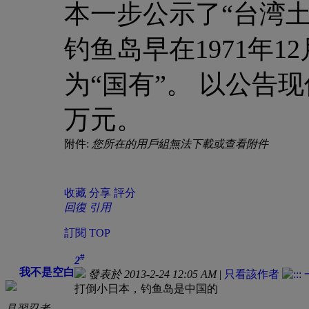
本一步公示了“台湾土
钓鱼岛早在1971年1
为“国有”。 以公告现
万元。
附件:
您所在的用戶組無法下載或查看附件
收藏
分享
評分
回復
引用
訂閱
TOP
#
2
我不是空白
發表於 2013-2-24 12:05 AM
|
只看該作者
打倒小日本，钓鱼岛是中国的
見習忍者