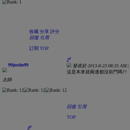
收藏
分享
評分
回復
引用
訂閱
TOP
#
2
99justin99
發表於 2013-8-23 08:35 AM
|
這是本來就兩邊都沒前門嗎??
太師
回復
引用
TOP
#
3