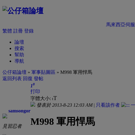
馬來西亞伺服
繁體
註冊
登錄
論壇
搜索
幫助
導航
公仔箱論壇
»
軍事貼圖區
» M998 軍用悍馬
返回列表
回復
發帖
#
1
打印
T
字體大小:
t
發表於 2013-8-23 12:03 AM
|
只看該作者
samsongor
M998 軍用悍馬
見習忍者