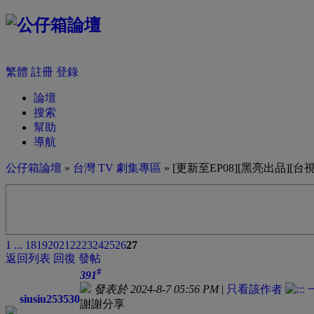
繁體
註冊
登錄
論壇
搜索
幫助
導航
公仔箱論壇
»
台灣 TV 劇集專區
» [更新至EP08][黑亮出品][台視]
1 ...
18
19
20
21
22
23
24
25
26
27
返回列表
回復
發帖
#
391
發表於 2024-8-7 05:56 PM
|
只看該作者
siusiu253530
謝謝分享