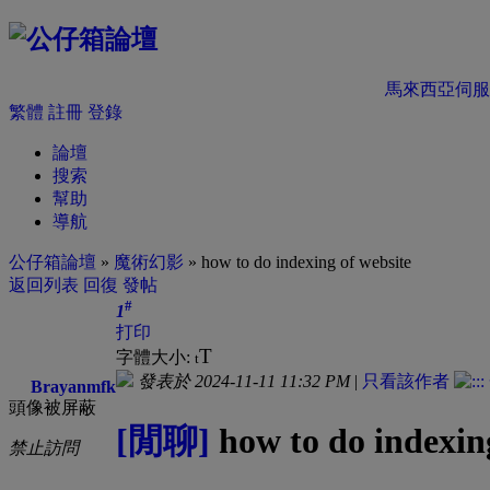
馬來西亞伺服
繁體
註冊
登錄
論壇
搜索
幫助
導航
公仔箱論壇
»
魔術幻影
» how to do indexing of website
返回列表
回復
發帖
#
1
打印
T
字體大小:
t
發表於 2024-11-11 11:32 PM
|
只看該作者
Brayanmfk
頭像被屏蔽
[閒聊]
how to do indexing
禁止訪問