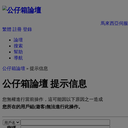
馬來西亞伺服
繁體
註冊
登錄
論壇
搜索
幫助
導航
公仔箱論壇
» 提示信息
公仔箱論壇 提示信息
您無權進行當前操作，這可能因以下原因之一造成
您所在的用戶組(遊客)無法進行此操作。