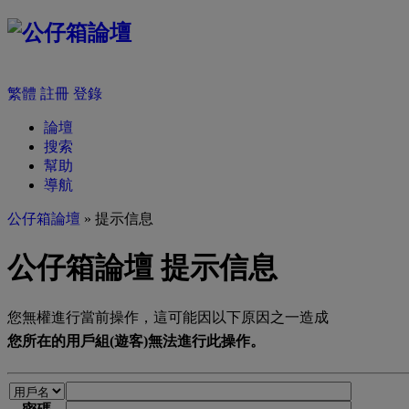
繁體
註冊
登錄
論壇
搜索
幫助
導航
公仔箱論壇
» 提示信息
公仔箱論壇 提示信息
您無權進行當前操作，這可能因以下原因之一造成
您所在的用戶組(遊客)無法進行此操作。