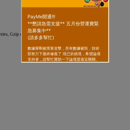
eries, Gzip enabled
.