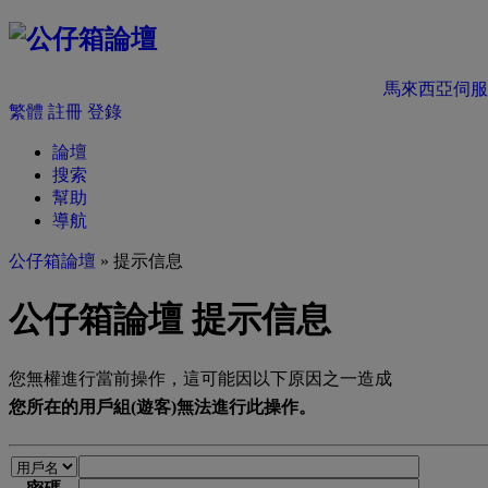
馬來西亞伺服
繁體
註冊
登錄
論壇
搜索
幫助
導航
公仔箱論壇
» 提示信息
公仔箱論壇 提示信息
您無權進行當前操作，這可能因以下原因之一造成
您所在的用戶組(遊客)無法進行此操作。