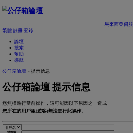
馬來西亞伺服
繁體
註冊
登錄
論壇
搜索
幫助
導航
公仔箱論壇
» 提示信息
公仔箱論壇 提示信息
您無權進行當前操作，這可能因以下原因之一造成
您所在的用戶組(遊客)無法進行此操作。