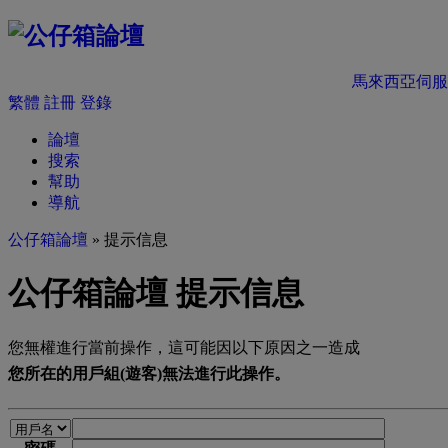
馬來西亞伺服
繁體
註冊
登錄
論壇
搜索
幫助
導航
公仔箱論壇
» 提示信息
公仔箱論壇 提示信息
您無權進行當前操作，這可能因以下原因之一造成
您所在的用戶組(遊客)無法進行此操作。