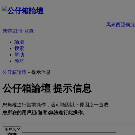
馬來西亞伺服
繁體
註冊
登錄
論壇
搜索
幫助
導航
公仔箱論壇
» 提示信息
公仔箱論壇 提示信息
您無權進行當前操作，這可能因以下原因之一造成
您所在的用戶組(遊客)無法進行此操作。