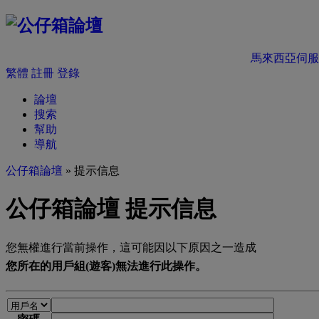
馬來西亞伺服
繁體
註冊
登錄
論壇
搜索
幫助
導航
公仔箱論壇
» 提示信息
公仔箱論壇 提示信息
您無權進行當前操作，這可能因以下原因之一造成
您所在的用戶組(遊客)無法進行此操作。