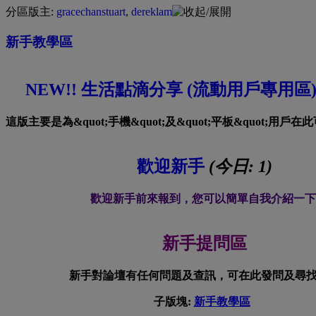
分區版主:
gracechanstuart
,
dereklam
新手教學區
NEW!! 生活點滴分享 (流動用戶專用區
這版主要是為&quot;手機&quot;及&quot;平板&quot;用
歡迎新手
(今日:
1
)
歡迎新手前來報到，您可以簡單自我介紹一下
新手提問區
新手對論壇有任何問題及查訊，可在此發問及尋
子版塊:
新手教學區