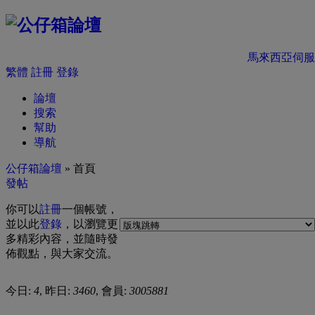
馬來西亞伺服
繁體
註冊
登錄
論壇
搜索
幫助
導航
公仔箱論壇
» 首頁
發帖
你可以
註冊
一個帳號，
並以此
登錄
，以瀏覽更
多精彩內容，並隨時發
佈觀點，與大家交流。
今日:
4
, 昨日:
3460
, 會員:
3005881