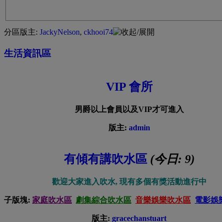
分區版主:
JackyNelson
,
ckhooi74
生活資訊區
VIP 會所
男爵以上會員以及VIP才可進入
版主:
admin
有傾有講吹水區
(今日:
9
)
歡迎大家進入吹水, 現有
多個
有獎活動進行中
子版塊:
家庭吹水區
劇集綜合吹水區
音樂娛樂吹水區
電影娛
版主:
gracechanstuart