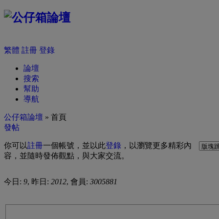
繁體
註冊
登錄
論壇
搜索
幫助
導航
公仔箱論壇
» 首頁
發帖
你可以
註冊
一個帳號，並以此
登錄
，以瀏覽更多精彩內
容，並隨時發佈觀點，與大家交流。
今日:
9
, 昨日:
2012
, 會員:
3005881