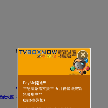
從未
✕
♥♥ 欢迎入黎同靓婆婆mickey&外 ...
JamesExada
-
5 小時前
樂吹水區