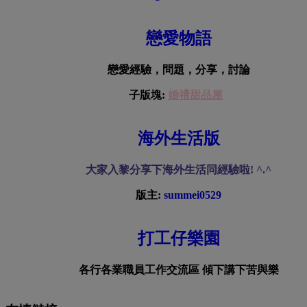
戀愛物語
戀愛經驗，問題，分享，討論
子版塊:
婚禮甜品屋
海外生活版
大家入黎分享下海外生活同經驗啦! ^.^
版主:
summei0529
打工仔樂園
各行各業職員工作交流區 傾下講下苦與樂