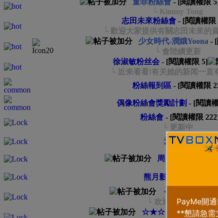
童菲粉絲會
- [閱讀權限
5
└ Kimmy Tong
志田未來粉絲會
- [閱讀權限
└ 歡迎大家提供有關志田未來的資
少女時代-潤娥Yoona
-
└ 會陸續更新
徐淑敏粉丝会
- [閱讀權限
5
]
└ 近来看看!有关她的新闻一直
粉絲報到區
- [閱讀權限
2
偶像粉絲會獎勵計劃
- [閱讀
粉絲會
- [閱讀權限
222
└ 更新中
清理舊帖
周杰伦粉丝會
熊月影粉丝会
﹤ ﹤ 陳奕迅粉
└ 欢迎进来看看~~
☆★☆★☆★☆★☆