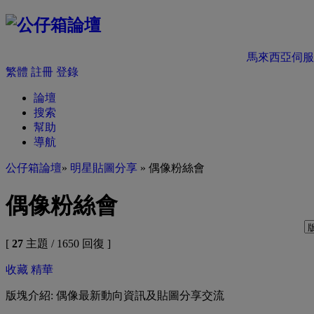
馬來西亞伺服
繁體
註冊
登錄
論壇
搜索
幫助
導航
公仔箱論壇
»
明星貼圖分享
» 偶像粉絲會
偶像粉絲會
[
27
主題 / 1650 回復 ]
收藏
精華
版塊介紹: 偶像最新動向資訊及貼圖分享交流