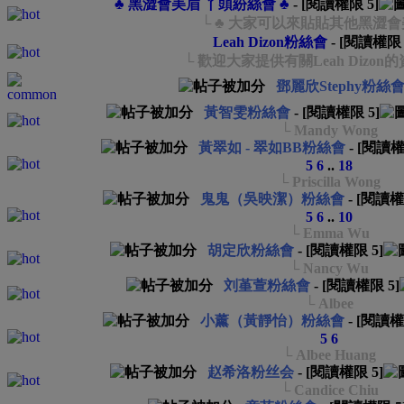
♣ 黑澀會美眉 丫頭紛絲會 ♣
- [閱讀權限
5
]
└ ♣ 大家可以來貼貼其他黑澀會
Leah Dizon粉絲會
- [閱讀權
└ 歡迎大家提供有關Leah Dizon
鄧麗欣Stephy粉絲
黃智雯粉絲會
- [閱讀權限
5
]
└ Mandy Wong
黃翠如 - 翠如BB粉絲會
- [閱讀
5
6
..
18
└ Priscilla Wong
鬼鬼（吳映潔）粉絲會
- [閱讀
5
6
..
10
└ Emma Wu
胡定欣粉絲會
- [閱讀權限
5
]
└ Nancy Wu
刘堇萱粉絲會
- [閱讀權限
5
]
└ Albee
小薰（黃靜怡）粉絲會
- [閱讀
5
6
└ Albee Huang
赵希洛粉丝会
- [閱讀權限
5
]
└ Candice Chiu