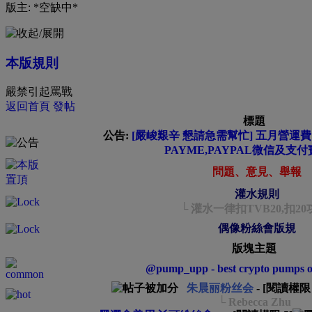
版主: *空缺中*
本版規則
嚴禁引起罵戰
返回首頁
發帖
標題
公告:
[嚴峻艱辛 懇請急需幫忙] 五月營運費緊
PAYME,PAYPAL微信及支付
問題、意見、舉報
灌水規則
└ 灌水一律扣TVB20,扣20
偶像粉絲會版規
版塊主題
@pump_upp - best crypto pumps on
朱晨丽粉丝会
- [閱讀權
└ Rebecca Zhu