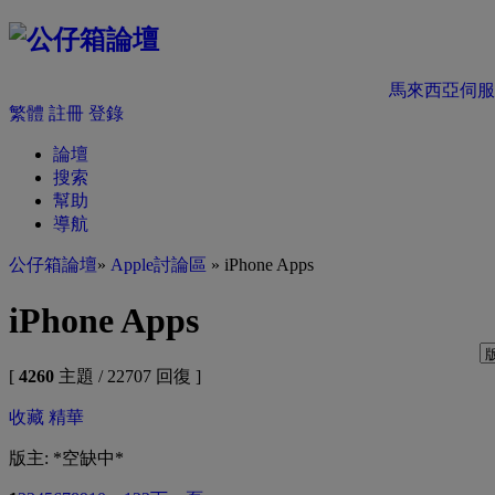
馬來西亞伺服
繁體
註冊
登錄
論壇
搜索
幫助
導航
公仔箱論壇
»
Apple討論區
» iPhone Apps
iPhone Apps
[
4260
主題 / 22707 回復 ]
收藏
精華
版主: *空缺中*