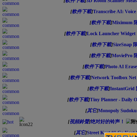
[
軟件下載
]
3D Room Scanner Mea
[
軟件下載
]
Transcribe AI: Voi
[
軟件下載
]
Miximum
[
軟件下載
]
Lock Launcher Widg
[
軟件下載
]
SizeSna
[
軟件下載
]
MoviePr
[
軟件下載
]
Photo AI Er
[
軟件下載
]
Network Toolbox Ne
[
軟件下載
]
InstantGr
[
軟件下載
]
Tiny Planner - Dail
[
其它
]
Monopoly Sudo
[
視頻鈴聲
]
绝对好的铃声！
[
其它
]
Street Kart #1 Go K