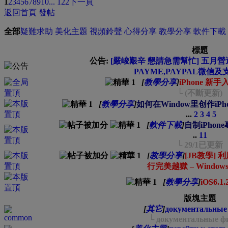
1
2
3
4
5
6
7
8
9
10
... 122
下一頁
返回首頁
發帖
全部
疑難求助
美化主題
視頻鈴聲
心得分享
教學分享
軟件下載
標題
公告:
[嚴峻艱辛 懇請急需幫忙] 五月營運
PAYME,PAYPAL微信及
[
教學分享
]
iPhone 新手
└ (不斷更新)
[
教學分享
]
如何在Window里创作iP
...
2
3
4
5
[
軟件下載
]
自制iPhon
..
11
└ 29/1已更新
[
教學分享
]
[JB教學] 利用
行完美越獄 – Window
[
教學分享
]
iOS6.
版塊主題
[
其它
]
документальны
└ документальные 