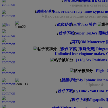
[
美化主題
]
перейти к стат
└ перейти к статье по
[
教學分享
]
Как отыскать лучшие курсы п
└ Как отыскать лучшие курсы по ра
[
視頻鈴聲
]
三首Jazz 铃声
[
軟件下載
]
Super ToDo’s 限
[
其它
]
Old Monterre
[
軟件下載
]
[限時免費] Ringtone 
Unlimited free ringtone maker. C
[+18] Sex Positions
Flight 
[
疑難求助
]
My Iphone line pro
└ Iphone 4s
[
軟件下載
]
FyTube - YouTube 
[
軟件下載
]
Megapoli