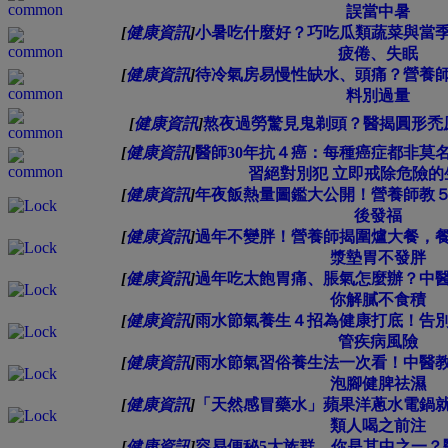
誤當中暑
[
健康資訊
]
小暑吃什麼好？巧吃瓜類蔬菜與當
疲倦、失眠
[
健康資訊
]
待冷氣房易慢性缺水、頭痛？營養
料別過量
[
健康資訊
]
熬夜過勞驚見鬼剃頭？醫揭圓形禿
[
健康資訊
]
醫師30年抗４癌：每種癌症都非莫
習絕對別犯 立即戒除危險的
[
健康資訊
]
年夜飯熱量圖鑑大公開！營養師教
後發福
[
健康資訊
]
過年不變胖！營養師揭圍爐大餐，
漿墊胃不發胖
[
健康資訊
]
過年吃太飽胃痛、脹氣怎麼辦？中
你解膩不食積
[
健康資訊
]
雨水節氣養生４招為健康打底！告
管疾病風險
[
健康資訊
]
雨水節氣習俗養生法一次看！中醫
泡腳健脾祛濕
[
健康資訊
]
「天然感冒藥水」蘋果洋蔥水電鍋
類人喝之前注
[
健康資訊
]
容易便秘5大族群，你是其中之一？