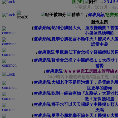
图[9P]
...
2
3
4
5
└ 聖誕月、送分月 + 42
[
健康資訊
]
急救
版塊主題
[
健康資訊
]
熱到心臟開大火、血液變糖漿？醫
心保健品聰明吃
[
健康資訊
]
夏季心肌梗塞不輸冬天！醫揭６大
誤當中暑
[
健康資訊
]
甲狀腺低下會怎樣？醫揭症狀與
[
健康資訊
]
腎虛會怎樣？中醫師揭１１大症狀
補腎
[
健康資訊
]
★★★健康工房版主管理線
└ 24小時內不能發表超過5篇新主題，回
[
健康資訊
]
大腦老化不是燈泡壞了，是電線先
症更早的源頭
[
健康資訊
]
吃到一級致癌物「苯駢芘」大豆沙
教１招保護細胞
[
健康資訊
]
椰子水可以天天喝嗎？中醫揭５類
天喝
[
健康資訊
]
夏季心肌梗塞不輸冬天！醫揭６大