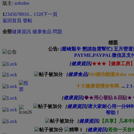
版主:
soforlee
1
2
3
4
5
6
7
8
9
10
... 1328
下一頁
返回首頁
發帖
全部
健康資訊
健康食品
問題
標題
公告:
[嚴峻艱辛 懇請急需幫忙] 五月營運費
PAYME,PAYPAL微信及支
[
健康資訊
]
★★★【健康工房
[
健康食品
]
103個功能湯水doc ver
十大健康習慣你有嗎
...
2
3
[
健康資訊
]
◆★用心發貼＆回貼★
[
健康資訊
]
请大家耐心用一分钟
帮助！
[
健康資訊
]
【共享】几本中
[
健康資訊
]
若你一天在