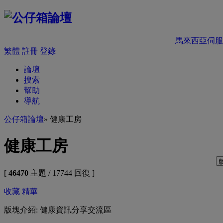
馬來西亞伺服
繁體
註冊
登錄
論壇
搜索
幫助
導航
公仔箱論壇
» 健康工房
健康工房
[
46470
主題 / 17744 回復 ]
收藏
精華
版塊介紹: 健康資訊分享交流區