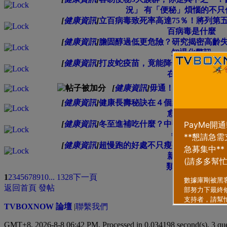
況」 有「便秘」煩惱的不只
[
健康資訊
]
立百病毒致死率高達75％！將列第
百病毒是什麼
[
健康資訊
]
膽固醇過低更危險？研究揭密高齡
知退化警訊
[
健康資訊
]
打皮蛇疫苗，竟能降低失智症罹患
在女性更顯著
[
健康資訊
]
毋通！1顆釋迦280大
[
健康資訊
]
健康長壽秘訣在４個練習！預防「
愈早開始愈好
[
健康資訊
]
冬至進補吃什麼？中醫推「漢方熬
年健康打底
[
健康資訊
]
超慢跑的好處不只瘦身！醫曝：改
新手常見錯誤
類型
排序方式
1
2
3
4
5
6
7
8
9
10
... 1328
下一頁
返回首頁
發帖
TVBOXNOW 論壇
|
聯繫我們
GMT+8, 2026-8-8 06:42 PM,
Processed in 0.034198 second(s), 3 qu