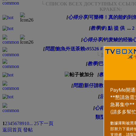
└ СПИСОК ВСЕХ ДОСТУПНЫХ ССЫЛО
KPAKEN:
[
心得分享
]
可樂樽！真的能釣到
[
教學
]
釣 點 提 供
...
2
[
心得分享
]
钓麦鲮的经验
[
問題
]
鮑魚外送茶賴s95526 #無套茶莊台
└ 加籟997874
[
教學
]
巴郎的切法及釣
[
教學
]
十三种海钓
[
問題
]
新仔請教各位師兄，如
[
活動
]
釣鯊魚
[
心得分享
]
釣鯉鰻
類型
排序方式
1
2
3
4
5
6
7
8
9
10
... 25
下一頁
返回首頁
發帖