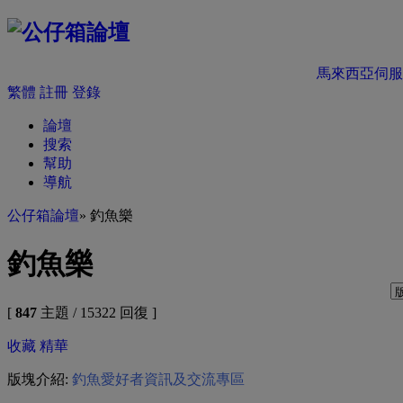
馬來西亞伺服
繁體
註冊
登錄
論壇
搜索
幫助
導航
公仔箱論壇
» 釣魚樂
釣魚樂
[
847
主題 / 15322 回復 ]
收藏
精華
版塊介紹:
釣魚愛好者資訊及交流專區