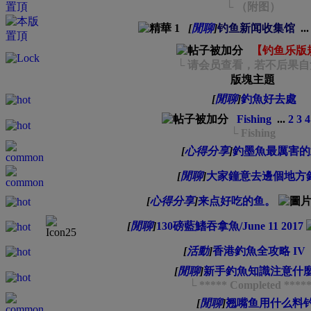
└ （附图）
[
閒聊
]
钓鱼新闻收集馆
..
【钓鱼乐版
└ 请会员查看，若不后果自负.
版塊主題
[
閒聊
]
釣魚好去處
Fishing
...
2
3
4
└ Fishing
[
心得分享
]
釣墨魚最厲害的武
[
閒聊
]
大家鐘意去邊個地方
[
心得分享
]
来点好吃的鱼。
[
閒聊
]
130磅藍鰭吞拿魚/June 11 2017
[
活動
]
香港釣魚全攻略 IV
[
閒聊
]
新手釣魚知識注意什
└ ***** Completed ****
[
閒聊
]
翘嘴鱼用什么料