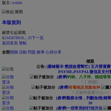
版主:
walala
本版規則
嚴禁引起罵戰
1
2
3
4
5
6
7
8
9
10
... 25
下一頁
返回首頁
發帖
全部
閒聊
活動
問題
教學
心得分享
標題
公告:
[嚴峻艱辛 懇請急需幫忙] 五月營運費緊
PAYME,PAYPAL微信及支付
[
教學
]
钓钩、八子环、线结等等
└ 〖附图〗
[
教學
]
有毒物及危险鱼种
└ 大家钓鱼要小心~~~
[
教學
]
觀察水情，判斷魚情(精華
10
[
教學
]
一些常用的打结方法