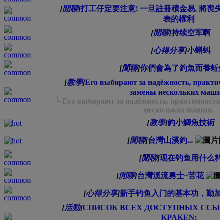
[
閒聊
]
打工仔定要注意! 一旦註冊積金易, 將喪
表的櫂利
[
閒聊
]
持续空军啊
[
心得分享
]
小蝌蚪
[
閒聊
]
你們會為了釣魚而養蚯
[
教學
]
Его выбирают за надёжность, практи
замены нескольких маши
└ Его выбирают за надёжность, практичност
нескольких машин.
[
教學
]
釣小鯽魚技術
[
閒聊
]
台灣山溪釣...
[
閒聊
]
现在钓鱼用什么
[
閒聊
]
台灣溪流勇士~苦花
[
心得分享
]
新手钓鱼入门的基本功，勤加练习
[
活動
]
СПИСОК ВСЕХ ДОСТУПНЫХ ССЫ
KPAKEN: