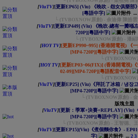
└ (TVBOXNOW原創) - 梁祖堯 陳俞
[
ViuTV
]
[更新EP65] (Viu) 《晚吹 - 怨女俱樂部》- EP
[粵語中字]
..
└ (TVBOXNOW原創) - 余迪偉 陳皓雲 (
[
ViuTV
]
[更新EP449] (Viu) 《晚吹-總有一瓣喺左近》 
720P][粵語中字]
└ (TVBOXNOW原創) - 
[
HOY TV
]
[更新EP990~995] (香港開電視) 《一線搜
[MP4-720P][粵語中字]
└ (TVBOXNOW
[
HOY TV
]
[更新EP03~06(FIX)] (香港開電視)《空
02-09][MP4-720P][粵語配音中字]
└ (TVBOXNOW
[
ViuTV
]
[更新EP25] (Viu)《拜託了冰箱 / 냉장고를 
[MP4-720P][粵語中字]
└ (TVBOXNOW原創) 
版塊主題
[
ViuTV
]
[更新：季軍+決賽+REPLAY] (Viu)《FI
[MP4-720P][粵語中字]
└ (TVBOXNOW原創) - 王智德、王家
[
ViuTV
]
[更新EP15](Viu)《煮個麵你食》- EP01~15
字]
...
2
3