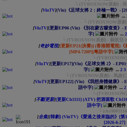
└ (TVBOXNOW原創) 
[
ViuTV
]
(Viu)《足球女將 2：終極一戰》- [2026
...
└ (TVBOXNOW原創) -
[
ViuTV
]
[更新EP06 (Viu) 《別在蒙古矇查查》- EP06
字]
...
2
└ (TVBOXNOW原創) - 蘇皓兒 (Ch
[
奇妙電視
]
[更新EP21(決賽)] (香港開電視)《就是青
[MP4-720P][粵語中字]
└ (TVBOXNOW
[
ViuTV
]
[更新EP17](Viu)《足球女將 2》- EP01~1
字]
...
2
3
└ (TVBOXNOW原創) - 
[
ViuTV
]
[更新EP122] (Viu) 《我想身體健康》- EP01~
語中字]
...
2
└ (TVBOXNOW
[
不斷更新
]
[更新Ch1111] (ATV) 把酒當歌 Ch1100
語中字]
└ (cky9801134
[
全集
]
[韓劇] (ViuTV)《愛過之後來臨的》[第1-
[2026-6-27]