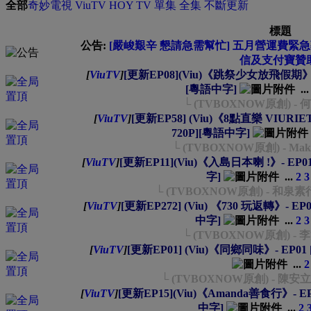
全部
奇妙電視
ViuTV
HOY TV
單集
全集
不斷更新
標題
公告:
[嚴峻艱辛 懇請急需幫忙] 五月營運費緊急募集
信及支付寶贊助
[
ViuTV
]
[更新EP08](Viu)《跳祭少女放飛假期》- EP0
[粵語中字]
..
└ (TVBOXNOW原創) 
[
ViuTV
]
[更新EP58] (Viu)《8點直樂 VIURIETY》
720P][粵語中字]
└ (TVBOXNOW原創) - Mak
[
ViuTV
]
[更新EP11](Viu)《入島日本喇 !》- EP01~1
字]
...
2
3
└ (TVBOXNOW原創) - 和
[
ViuTV
]
[更新EP272] (Viu) 《730 玩返轉》- EP01~
中字]
...
2
3
└ (TVBOXNOW原創) - 
[
ViuTV
]
[更新EP01] (Viu)《同鄉同味》- EP01 [
...
2
└ (TVBOXNOW原創) - 
[
ViuTV
]
[更新EP15](Viu)《Amanda善食行》- EP01~
中字]
...
2