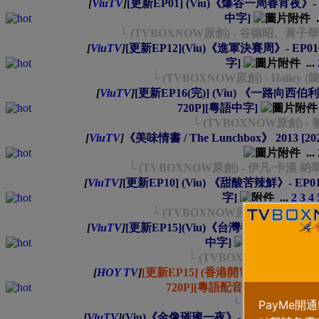
[
ViuTV
]
[更新EP01] (Viu)《爆谷一周春宵夜》- EP0
中字]
.
└ (TVBOXNOW原創) - 谷德昭、
[
ViuTV
]
[更新EP12](Viu)《進軍決賽周》- EP01~12
字]
...
└ (TVBOXNOW原創) - Hailey (
[
ViuTV
]
[更新EP16(完)] (Viu) 《一路向西伯利亞》-
720P][粵語中字]
└ (TVBOXNOW原創) 
[
ViuTV
]
《美味情書 / The Lunchbox》 2013 [2
...
└ (TVBOXNOW原創) - 伊凡·卡漢
[
ViuTV
]
[更新EP10] (Viu) 《甜酸苦辣鮮》- EP01~1
字]
...
2
3
4
└ (TVBOXNOW原創) - 范麒智 (Ken
[
ViuTV
]
[更新EP15](Viu)《台灣都市傳說》- EP01~1
中字]
...
2
└ (TVBOXNOW原創) 
[
HOY TV
]
[更新EP15] (香港開電視)《橫素全中國》- 
720P][粵語配音中字]
└ (TVBOXNOW
[
ViuTV
]
(Viu)《金像璀璨一夜》- [2026-04-21][