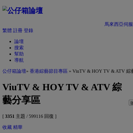
馬來西亞伺服
繁體
註冊
登錄
論壇
搜索
幫助
導航
公仔箱論壇
»
香港綜藝節目專區
» ViuTV & HOY TV & ATV
ViuTV & HOY TV & ATV 綜
藝分享區
[
3351
主題 / 599116 回復 ]
收藏
精華