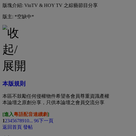
版塊介紹: ViuTV & HOY TV 之綜藝節目分享
版主: *空缺中*
本版規則
本區不鼓勵任何侵權物件希望各會員尊重資識產權
本論壇之原創分享，只供本論壇之會員交流分享
[進入
粵語配音連續劇
]
1
2
3
4
5
6
7
8
9
10
... 96
下一頁
返回首頁
發帖