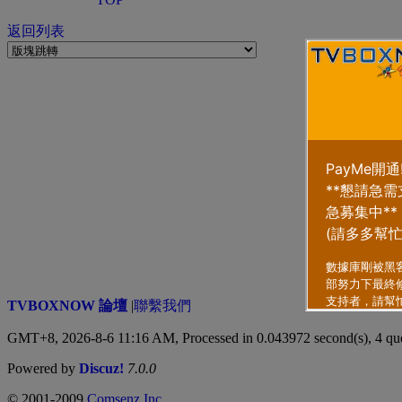
返回列表
TVBOXNOW 論壇
|
聯繫我們
GMT+8, 2026-8-6 11:16 AM,
Processed in 0.043972 second(s), 4 qu
Powered by
Discuz!
7.0.0
© 2001-2009
Comsenz Inc.