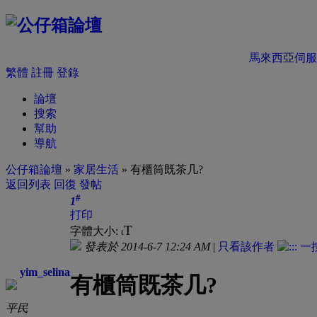
馬來西亞伺服
繁體
註冊
登錄
論壇
搜索
幫助
導航
公仔箱論壇
»
家居生活
» 有櫃筒既茶几?
返回列表
回復
發帖
#
1
打印
T
字體大小:
t
發表於 2014-6-7 12:24 AM
|
只看該作者
yim_selina
有櫃筒既茶几?
平民