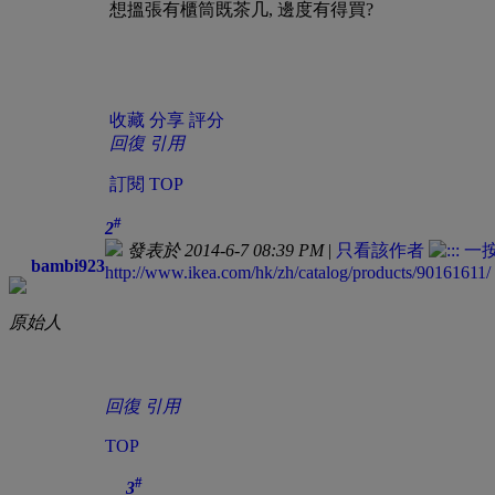
想搵張有櫃筒既茶几, 邊度有得買?
收藏
分享
評分
回復
引用
訂閱
TOP
#
2
發表於 2014-6-7 08:39 PM
|
只看該作者
bambi923
http://www.ikea.com/hk/zh/catalog/products/90161611/
原始人
回復
引用
TOP
#
3